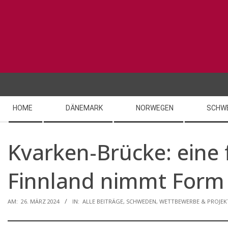
Skip
to
content
Secondary
HOME
DÄNEMARK
NORWEGEN
SCHW
Navigation
Menu
Kvarken-Brücke: eine
Finnland nimmt Form
AM:
26. MÄRZ 2024
IN:
ALLE BEITRÄGE
,
SCHWEDEN
,
WETTBEWERBE & PROJEK