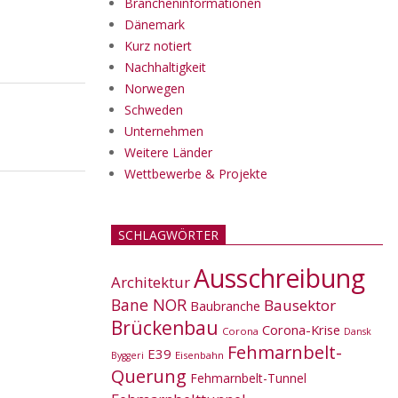
Brancheninformationen
Dänemark
Kurz notiert
Nachhaltigkeit
Norwegen
Schweden
Unternehmen
Weitere Länder
Wettbewerbe & Projekte
SCHLAGWÖRTER
Ausschreibung
Architektur
Bane NOR
Bausektor
Baubranche
Brückenbau
Corona-Krise
Corona
Dansk
Fehmarnbelt-
E39
Eisenbahn
Byggeri
Querung
Fehmarnbelt-Tunnel