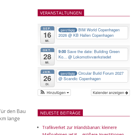
VERANSTALTUNGEN
SEP.
BIM World Copenhagen
ganztägig
16
2026
@ KB Hallen Copenhagen
Mi.
OKT.
9:00
Save the date: Building Green
28
Ko...
@ Lokomotivværkstedet
Mi.
JAN.
Circular Build Forum 2027
ganztägig
26
@ Scandic Copenhagen
Di.
Hinzufügen
Kalender anzeigen
 für den Bau
NEUESTE BEITRÄGE
 km lange
Trafikverket zur Inlandsbanan: kleinere
Maßnahmen jetzt – größere Investitionen