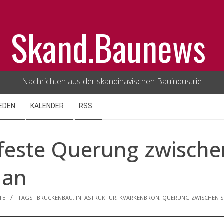
Skand.Baunews
Nachrichten aus der skandinavischen Bauindustrie
EDEN
KALENDER
RSS
 feste Querung zwisch
 an
TE
TAGS:
BRÜCKENBAU
,
INFASTRUKTUR
,
KVARKENBRON
,
QUERUNG ZWISCHEN S