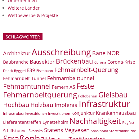
Unternehmen
Weitere Länder
Wettbewerbe & Projekte
SCHLAGWÖRTER
Ausschreibung
Bane NOR
Architektur
Brückenbau
Bausektor
Corona-Krise
Baubranche
Corona
Fehmarnbelt-Querung
E39
Eisenbahn
Dansk Byggeri
Fehmarnbelttunnel
Fehmarnbelt-Tunnel
Feste
Fehmarntunnel
Femern AS
Fehmarnbeltquerung
Gleisbau
Follobanen
Infrastruktur
Hochbau
Holzbau
Implenia
Krankenhausbau
Konjunktur
Infrastrukturinvestitionen
Investitionen
Nachhaltigkeit
Lieferantentreffen
Lynetteholm
Rogfast
Statens Vegvesen
Schiffstunnel
Skanska
Storstrømbrücke
Stockholm
Straßenbau