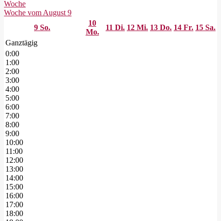
Woche
Woche vom August 9
10
9
So.
11
Di.
12
Mi.
13
Do.
14
Fr.
15
Sa.
Mo.
Ganztägig
0:00
1:00
2:00
3:00
4:00
5:00
6:00
7:00
8:00
9:00
10:00
11:00
12:00
13:00
14:00
15:00
16:00
17:00
18:00