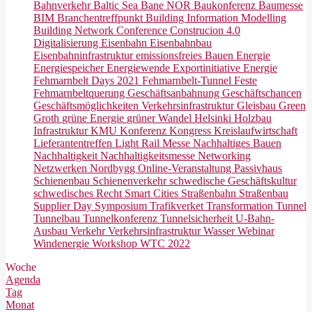
Bahnverkehr
Baltic Sea
Bane NOR
Baukonferenz
Baumesse
BIM
Branchentreffpunkt
Building Information Modelling
Building Network Conference
Construcion 4.0
Digitalisierung
Eisenbahn
Eisenbahnbau
Eisenbahninfrastruktur
emissionsfreies Bauen
Energie
Energiespeicher
Energiewende
Exportinitiative Energie
Fehmarnbelt Days 2021
Fehmarnbelt-Tunnel
Feste
Fehmarnbeltquerung
Geschäftsanbahnung
Geschäftschancen
Geschäftsmöglichkeiten Verkehrsinfrastruktur
Gleisbau
Green
Groth
grüne Energie
grüner Wandel
Helsinki
Holzbau
Infrastruktur
KMU
Konferenz
Kongress
Kreislaufwirtschaft
Lieferantentreffen
Light Rail
Messe
Nachhaltiges Bauen
Nachhaltigkeit
Nachhaltigkeitsmesse
Networking
Netzwerken
Nordbygg
Online-Veranstaltung
Passivhaus
Schienenbau
Schienenverkehr
schwedische Geschäftskultur
schwedisches Recht
Smart Cities
Straßenbahn
Straßenbau
Supplier Day
Symposium
Trafikverket
Transformation
Tunnel
Tunnelbau
Tunnelkonferenz
Tunnelsicherheit
U-Bahn-
Ausbau
Verkehr
Verkehrsinfrastruktur
Wasser
Webinar
Windenergie
Workshop
WTC 2022
Woche
Agenda
Tag
Monat