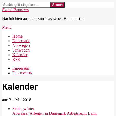
Skip
Search
to
Skand.Baunews
content
Nachrichten aus der skandinavischen Bauindustrie
Secondary
Menu
Navigation
Home
Menu
Dänemark
Norwegen
Schweden
Kalender
RSS
Impressum
Datenschutz
Kalender
am:
21. Mai 2018
Schlagwörter
Abwasser
Arbeiten in Dänemark
Arbeitsrecht
Bahn