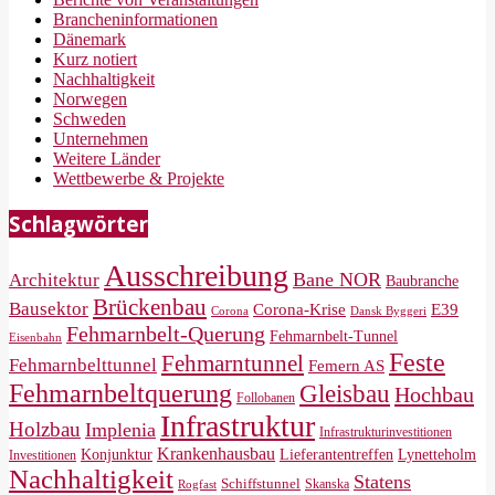
Brancheninformationen
Dänemark
Kurz notiert
Nachhaltigkeit
Norwegen
Schweden
Unternehmen
Weitere Länder
Wettbewerbe & Projekte
Schlagwörter
Ausschreibung
Bane NOR
Architektur
Baubranche
Brückenbau
Bausektor
Corona-Krise
E39
Corona
Dansk Byggeri
Fehmarnbelt-Querung
Fehmarnbelt-Tunnel
Eisenbahn
Feste
Fehmarntunnel
Fehmarnbelttunnel
Femern AS
Fehmarnbeltquerung
Gleisbau
Hochbau
Follobanen
Infrastruktur
Holzbau
Implenia
Infrastrukturinvestitionen
Krankenhausbau
Konjunktur
Lieferantentreffen
Lynetteholm
Investitionen
Nachhaltigkeit
Statens
Schiffstunnel
Skanska
Rogfast