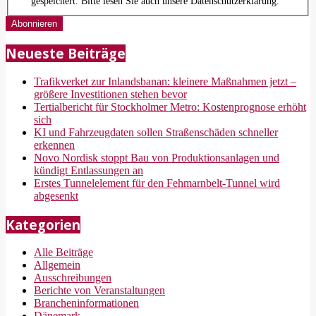
gespeichert. Bitte lesen Sie auch unsere Datenschutzerklärung.
Neueste Beiträge
Trafikverket zur Inlandsbanan: kleinere Maßnahmen jetzt –
größere Investitionen stehen bevor
Tertialbericht für Stockholmer Metro: Kostenprognose erhöht
sich
KI und Fahrzeugdaten sollen Straßenschäden schneller
erkennen
Novo Nordisk stoppt Bau von Produktionsanlagen und
kündigt Entlassungen an
Erstes Tunnelelement für den Fehmarnbelt-Tunnel wird
abgesenkt
Kategorien
Alle Beiträge
Allgemein
Ausschreibungen
Berichte von Veranstaltungen
Brancheninformationen
Dänemark