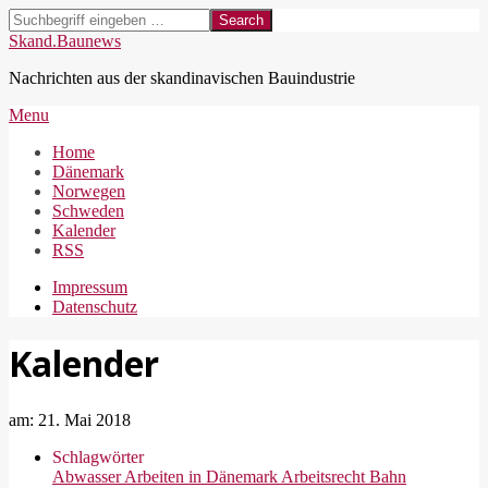
Skip
Search
to
Skand.Baunews
content
Nachrichten aus der skandinavischen Bauindustrie
Secondary
Menu
Navigation
Home
Menu
Dänemark
Norwegen
Schweden
Kalender
RSS
Impressum
Datenschutz
Kalender
am:
21. Mai 2018
Schlagwörter
Abwasser
Arbeiten in Dänemark
Arbeitsrecht
Bahn