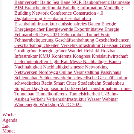
Bahnverkehr
Baltic Sea
Bane NOR
Baukonferenz
Baumesse
BIM
Branchentreffpunkt
Building Information Modelling
Building Network Conference
Construcion 4.0
Digitalisierung
Eisenbahn
Eisenbahnbau
Eisenbahninfrastruktur
emissionsfreies Bauen
Energie
Energiespeicher
Energiewende
Exportinitiative Energie
Fehmarnbelt Days 2021
Fehmarnbelt-Tunnel
Feste
Fehmarnbeltquerung
Geschäftsanbahnung
Geschäftschancen
Geschäftsmöglichkeiten Verkehrsinfrastruktur
Gleisbau
Green
Groth
grüne Energie
grüner Wandel
Helsinki
Holzbau
Infrastruktur
KMU
Konferenz
Kongress
Kreislaufwirtschaft
Lieferantentreffen
Light Rail
Messe
Nachhaltiges Bauen
Nachhaltigkeit
Nachhaltigkeitsmesse
Networking
Netzwerken
Nordbygg
Online-Veranstaltung
Passivhaus
Schienenbau
Schienenverkehr
schwedische Geschäftskultur
schwedisches Recht
Smart Cities
Straßenbahn
Straßenbau
Supplier Day
Symposium
Trafikverket
Transformation
Tunnel
Tunnelbau
Tunnelkonferenz
Tunnelsicherheit
U-Bahn-
Ausbau
Verkehr
Verkehrsinfrastruktur
Wasser
Webinar
Windenergie
Workshop
WTC 2022
Woche
Agenda
Tag
Monat