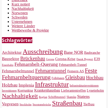
Kurz notiert
Nachhaltigkeit
Norwegen
Schweden
Unternehmen
Weitere Länder
Wettbewerbe & Projekte
Schlagwörter
Ausschreibung
Bane NOR
Architektur
Baubranche
Brückenbau
Bausektor
Corona-Krise
E39
Corona
Dansk Byggeri
Fehmarnbelt-Querung
Fehmarnbelt-Tunnel
Eisenbahn
Feste
Fehmarntunnel
Fehmarnbelttunnel
Femern AS
Fehmarnbeltquerung
Gleisbau
Hochbau
Follobanen
Infrastruktur
Holzbau
Implenia
Infrastrukturinvestitionen
Krankenhausbau
Konjunktur
Lieferantentreffen
Lynetteholm
Investitionen
Nachhaltigkeit
Statens
Schiffstunnel
Skanska
Rogfast
Straßenbau
Vegvesen
Tiefbau
Storstrømbrücke
Stockholm