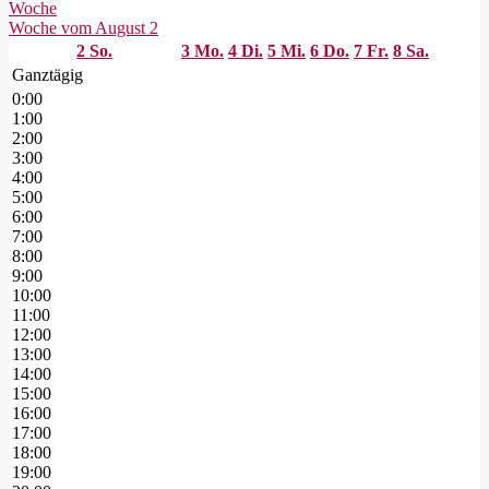
Woche
Woche vom August 2
2
So.
3
Mo.
4
Di.
5
Mi.
6
Do.
7
Fr.
8
Sa.
Ganztägig
0:00
1:00
2:00
3:00
4:00
5:00
6:00
7:00
8:00
9:00
10:00
11:00
12:00
13:00
14:00
15:00
16:00
17:00
18:00
19:00