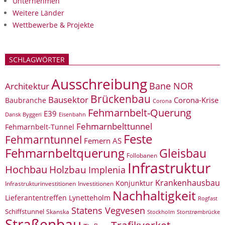
Unternehmen
Weitere Länder
Wettbewerbe & Projekte
SCHLAGWÖRTER
Ausschreibung
Bane NOR
Architektur
Brückenbau
Bausektor
Corona-Krise
Baubranche
Corona
Fehmarnbelt-Querung
E39
Eisenbahn
Dansk Byggeri
Fehmarnbelttunnel
Fehmarnbelt-Tunnel
Feste
Fehmarntunnel
Femern AS
Fehmarnbeltquerung
Gleisbau
Follobanen
Infrastruktur
Hochbau
Holzbau
Implenia
Krankenhausbau
Konjunktur
Infrastrukturinvestitionen
Investitionen
Nachhaltigkeit
Lieferantentreffen
Lynetteholm
Rogfast
Statens Vegvesen
Schiffstunnel
Skanska
Storstrømbrücke
Stockholm
Straßenbau