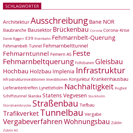
SCHLAGWÖRTER
Ausschreibung
Bane NOR
Architektur
Brückenbau
Bausektor
Corona-Krise
Baubranche
Corona
Fehmarnbelt-Querung
E39
Eisenbahn
Dansk Byggeri
Fehmarnbelttunnel
Fehmarnbelt-Tunnel
Feste
Fehmarntunnel
Femern AS
Fehmarnbeltquerung
Gleisbau
Follobanen
Infrastruktur
Hochbau
Holzbau
Implenia
Krankenhausbau
Konjunktur
Infrastrukturinvestitionen
Investitionen
Nachhaltigkeit
Lieferantentreffen
Lynetteholm
Rogfast
Statens Vegvesen
Schiffstunnel
Skanska
Stockholm
Straßenbau
Tiefbau
Storstrømbrücke
Tunnelbau
Trafikverket
Vergabe
Vergabeverfahren
Wohnungsbau
Züblin
Züblin AS