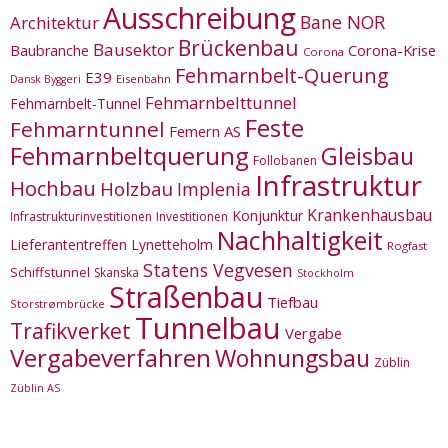
Ausschreibung
Bane NOR
Architektur
Brückenbau
Bausektor
Corona-Krise
Baubranche
Corona
Fehmarnbelt-Querung
E39
Eisenbahn
Dansk Byggeri
Fehmarnbelttunnel
Fehmarnbelt-Tunnel
Feste
Fehmarntunnel
Femern AS
Fehmarnbeltquerung
Gleisbau
Follobanen
Infrastruktur
Hochbau
Holzbau
Implenia
Krankenhausbau
Konjunktur
Infrastrukturinvestitionen
Investitionen
Nachhaltigkeit
Lieferantentreffen
Lynetteholm
Rogfast
Statens Vegvesen
Schiffstunnel
Skanska
Stockholm
Straßenbau
Tiefbau
Storstrømbrücke
Tunnelbau
Trafikverket
Vergabe
Vergabeverfahren
Wohnungsbau
Züblin
Züblin AS