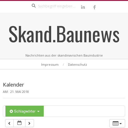
Search
Skip
to
content
Skand.Baunews
Nachrichten aus der skandinavischen Bauindustrie
Secondary
Impressum
Datenschutz
Navigation
Menu
Kalender
AM:
21. MAI 2018
Schlagwörter