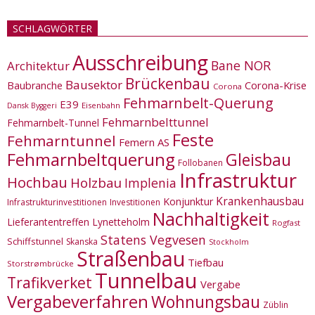
SCHLAGWÖRTER
Ausschreibung
Bane NOR
Architektur
Brückenbau
Bausektor
Corona-Krise
Baubranche
Corona
Fehmarnbelt-Querung
E39
Eisenbahn
Dansk Byggeri
Fehmarnbelttunnel
Fehmarnbelt-Tunnel
Feste
Fehmarntunnel
Femern AS
Fehmarnbeltquerung
Gleisbau
Follobanen
Infrastruktur
Hochbau
Holzbau
Implenia
Krankenhausbau
Konjunktur
Infrastrukturinvestitionen
Investitionen
Nachhaltigkeit
Lieferantentreffen
Lynetteholm
Rogfast
Statens Vegvesen
Schiffstunnel
Skanska
Stockholm
Straßenbau
Tiefbau
Storstrømbrücke
Tunnelbau
Trafikverket
Vergabe
Vergabeverfahren
Wohnungsbau
Züblin