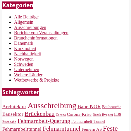
Kategorien
Alle Beiträge
Allgemein
Ausschreibungen
Berichte von Veranstaltungen
Brancheninformationen
Dänemark
Kurz notiert
Nachhaltigkeit
Norwegen
Schweden
Unternehmen
Weitere Länder
Wettbewerbe & Projekte
Schlagwörter
Ausschreibung
Bane NOR
Architektur
Baubranche
Brückenbau
Bausektor
Corona-Krise
E39
Corona
Dansk Byggeri
Fehmarnbelt-Querung
Fehmarnbelt-Tunnel
Eisenbahn
Feste
Fehmarntunnel
Fehmarnbelttunnel
Femern AS