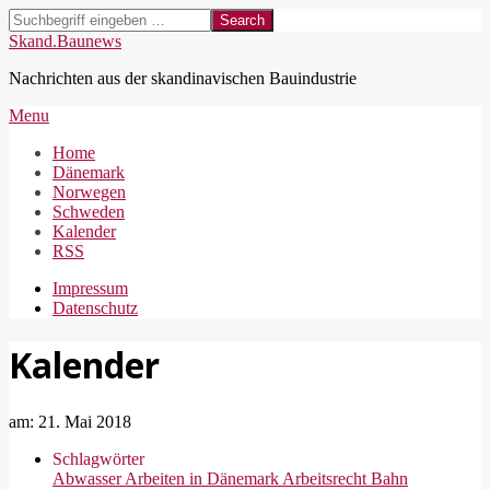
Skip
Search
to
Skand.Baunews
content
Nachrichten aus der skandinavischen Bauindustrie
Secondary
Menu
Navigation
Home
Menu
Dänemark
Norwegen
Schweden
Kalender
RSS
Impressum
Datenschutz
Kalender
am:
21. Mai 2018
Schlagwörter
Abwasser
Arbeiten in Dänemark
Arbeitsrecht
Bahn