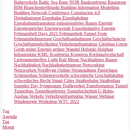
Bahnverkehr
Baltic Sea
Bane NOR
Baukonferenz
Baumesse
BIM
Branchentreffpunkt
Building Information Modelling
Building Network Conference
Construcion 4.0
Digitalisierung
Eisenbahn
Eisenbahnbau
Eisenbahninfrastruktur
emissionsfreies Bauen
Energie
Energiespeicher
Energiewende
Exportinitiative Energie
Fehmarnbelt Days 2021
Fehmarnbelt-Tunnel
Feste
Fehmarnbeltquerung
Geschäftsanbahnung
Geschäftschancen
Geschäftsmöglichkeiten Verkehrsinfrastruktur
Gleisbau
Green
Groth
grüne Energie
grüner Wandel
Helsinki
Holzbau
Infrastruktur
KMU
Konferenz
Kongress
Kreislaufwirtschaft
Lieferantentreffen
Light Rail
Messe
Nachhaltiges Bauen
Nachhaltigkeit
Nachhaltigkeitsmesse
Networking
Netzwerken
Nordbygg
Online-Veranstaltung
Passivhaus
Schienenbau
Schienenverkehr
schwedische Geschäftskultur
schwedisches Recht
Smart Cities
Straßenbahn
Straßenbau
Supplier Day
Symposium
Trafikverket
Transformation
Tunnel
Tunnelbau
Tunnelkonferenz
Tunnelsicherheit
U-Bahn-
Ausbau
Verkehr
Verkehrsinfrastruktur
Wasser
Webinar
Windenergie
Workshop
WTC 2022
Tag
Agenda
Tag
Monat