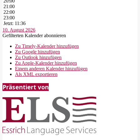
20:00
21:00
22:00
23:00
Jetzt: 11:36
10. August 2026
Gefilterten Kalender abonnieren
Zu Timely-Kalender hinzufügen
Zu Google hinzufügen
Zu Outlook hinzufügen
Zu Apple-Kalender hinzufügen
Einem anderen Kalender hinzufügen
Als XML exportieren
2018-
Präsentiert von
05-
21