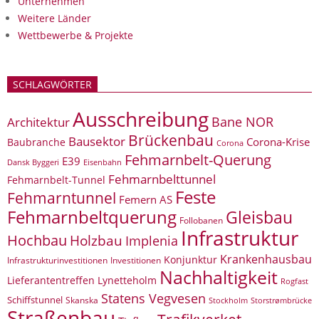
Unternehmen
Weitere Länder
Wettbewerbe & Projekte
SCHLAGWÖRTER
Ausschreibung
Bane NOR
Architektur
Brückenbau
Bausektor
Corona-Krise
Baubranche
Corona
Fehmarnbelt-Querung
E39
Eisenbahn
Dansk Byggeri
Fehmarnbelttunnel
Fehmarnbelt-Tunnel
Feste
Fehmarntunnel
Femern AS
Fehmarnbeltquerung
Gleisbau
Follobanen
Infrastruktur
Hochbau
Holzbau
Implenia
Krankenhausbau
Konjunktur
Infrastrukturinvestitionen
Investitionen
Nachhaltigkeit
Lieferantentreffen
Lynetteholm
Rogfast
Statens Vegvesen
Schiffstunnel
Skanska
Storstrømbrücke
Stockholm
Straßenbau