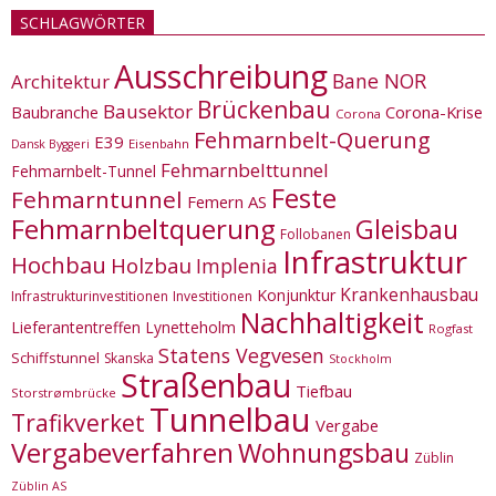
SCHLAGWÖRTER
Ausschreibung
Bane NOR
Architektur
Brückenbau
Bausektor
Corona-Krise
Baubranche
Corona
Fehmarnbelt-Querung
E39
Eisenbahn
Dansk Byggeri
Fehmarnbelttunnel
Fehmarnbelt-Tunnel
Feste
Fehmarntunnel
Femern AS
Fehmarnbeltquerung
Gleisbau
Follobanen
Infrastruktur
Hochbau
Holzbau
Implenia
Krankenhausbau
Konjunktur
Infrastrukturinvestitionen
Investitionen
Nachhaltigkeit
Lieferantentreffen
Lynetteholm
Rogfast
Statens Vegvesen
Schiffstunnel
Skanska
Stockholm
Straßenbau
Tiefbau
Storstrømbrücke
Tunnelbau
Trafikverket
Vergabe
Vergabeverfahren
Wohnungsbau
Züblin
Züblin AS