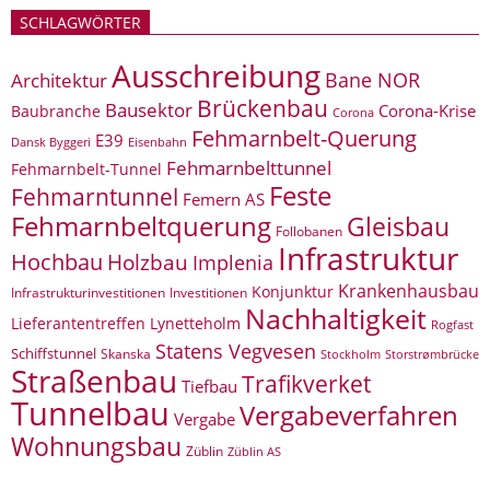
SCHLAGWÖRTER
Ausschreibung
Bane NOR
Architektur
Brückenbau
Bausektor
Corona-Krise
Baubranche
Corona
Fehmarnbelt-Querung
E39
Eisenbahn
Dansk Byggeri
Fehmarnbelttunnel
Fehmarnbelt-Tunnel
Feste
Fehmarntunnel
Femern AS
Fehmarnbeltquerung
Gleisbau
Follobanen
Infrastruktur
Hochbau
Holzbau
Implenia
Krankenhausbau
Konjunktur
Infrastrukturinvestitionen
Investitionen
Nachhaltigkeit
Lieferantentreffen
Lynetteholm
Rogfast
Statens Vegvesen
Schiffstunnel
Skanska
Storstrømbrücke
Stockholm
Straßenbau
Trafikverket
Tiefbau
Tunnelbau
Vergabeverfahren
Vergabe
Wohnungsbau
Züblin
Züblin AS