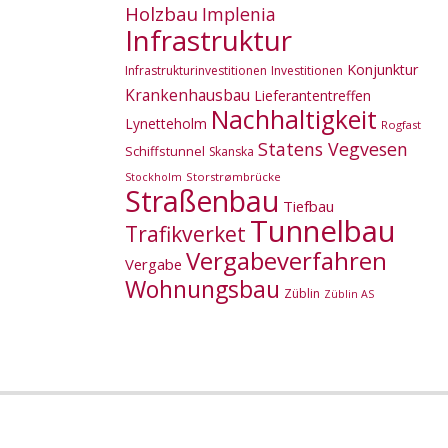
Holzbau
Implenia
Infrastruktur
Konjunktur
Infrastrukturinvestitionen
Investitionen
Krankenhausbau
Lieferantentreffen
Nachhaltigkeit
Lynetteholm
Rogfast
Statens Vegvesen
Schiffstunnel
Skanska
Storstrømbrücke
Stockholm
Straßenbau
Tiefbau
Tunnelbau
Trafikverket
Vergabeverfahren
Vergabe
Wohnungsbau
Züblin
Züblin AS