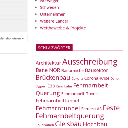
Norwegen
Schweden
Unternehmen
Weitere Länder
Wettbewerbe & Projekte
nder abonnieren
SCHLAGWÖRTER
Ausschreibung
Architektur
Bane NOR
Bausektor
Baubranche
Brückenbau
Corona-Krise
Corona
Dansk
Fehmarnbelt-
E39
Eisenbahn
Byggeri
Querung
Fehmarnbelt-Tunnel
Fehmarnbelttunnel
Feste
Fehmarntunnel
Femern AS
Fehmarnbeltquerung
Gleisbau
Hochbau
Follobanen