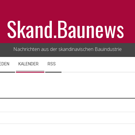
Skand.Baunews
Nachrichten aus der skandinavischen Bauindustrie
EDEN
KALENDER
RSS