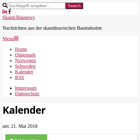
Skip
Search
to
content
Skand.Baunews
Nachrichten aus der skandinavischen Bauindustrie
Secondary
Menu
Navigation
Home
Menu
Dänemark
Norwegen
Schweden
Kalender
RSS
Impressum
Datenschutz
Kalender
am:
21. Mai 2018