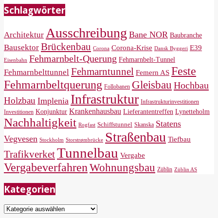
Schlagwörter
Ausschreibung
Bane NOR
Architektur
Baubranche
Brückenbau
Bausektor
Corona-Krise
E39
Corona
Dansk Byggeri
Fehmarnbelt-Querung
Fehmarnbelt-Tunnel
Eisenbahn
Feste
Fehmarntunnel
Fehmarnbelttunnel
Femern AS
Fehmarnbeltquerung
Gleisbau
Hochbau
Follobanen
Infrastruktur
Holzbau
Implenia
Infrastrukturinvestitionen
Krankenhausbau
Konjunktur
Lieferantentreffen
Lynetteholm
Investitionen
Nachhaltigkeit
Statens
Schiffstunnel
Skanska
Rogfast
Straßenbau
Vegvesen
Tiefbau
Storstrømbrücke
Stockholm
Tunnelbau
Trafikverket
Vergabe
Vergabeverfahren
Wohnungsbau
Züblin
Züblin AS
Kategorien
Kategorien