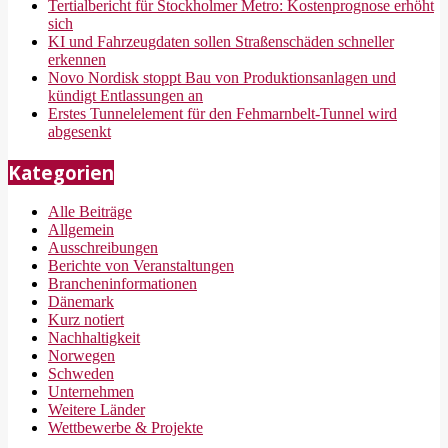
Tertialbericht für Stockholmer Metro: Kostenprognose erhöht
sich
KI und Fahrzeugdaten sollen Straßenschäden schneller
erkennen
Novo Nordisk stoppt Bau von Produktionsanlagen und
kündigt Entlassungen an
Erstes Tunnelelement für den Fehmarnbelt-Tunnel wird
abgesenkt
Kategorien
Alle Beiträge
Allgemein
Ausschreibungen
Berichte von Veranstaltungen
Brancheninformationen
Dänemark
Kurz notiert
Nachhaltigkeit
Norwegen
Schweden
Unternehmen
Weitere Länder
Wettbewerbe & Projekte