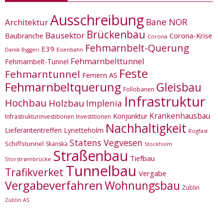
Ausschreibung
Bane NOR
Architektur
Brückenbau
Bausektor
Corona-Krise
Baubranche
Corona
Fehmarnbelt-Querung
E39
Eisenbahn
Dansk Byggeri
Fehmarnbelttunnel
Fehmarnbelt-Tunnel
Feste
Fehmarntunnel
Femern AS
Fehmarnbeltquerung
Gleisbau
Follobanen
Infrastruktur
Hochbau
Holzbau
Implenia
Krankenhausbau
Konjunktur
Infrastrukturinvestitionen
Investitionen
Nachhaltigkeit
Lieferantentreffen
Lynetteholm
Rogfast
Statens Vegvesen
Schiffstunnel
Skanska
Stockholm
Straßenbau
Tiefbau
Storstrømbrücke
Tunnelbau
Trafikverket
Vergabe
Vergabeverfahren
Wohnungsbau
Züblin
Züblin AS