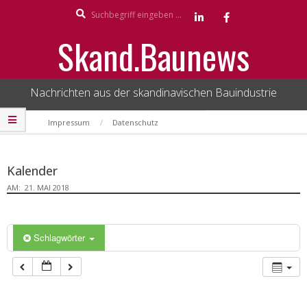
Search
Skip
to
Skand.Baunews
content
Nachrichten aus der skandinavischen Bauindustrie
Secondary
Impressum
Datenschutz
Navigation
Menu
Kalender
AM:
21. MAI 2018
Schlagwörter