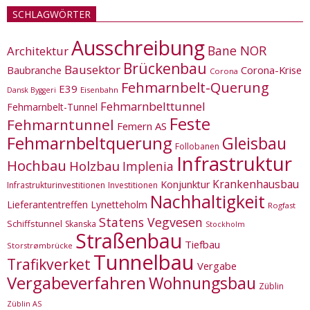
SCHLAGWÖRTER
Ausschreibung
Bane NOR
Architektur
Brückenbau
Bausektor
Corona-Krise
Baubranche
Corona
Fehmarnbelt-Querung
E39
Eisenbahn
Dansk Byggeri
Fehmarnbelttunnel
Fehmarnbelt-Tunnel
Feste
Fehmarntunnel
Femern AS
Fehmarnbeltquerung
Gleisbau
Follobanen
Infrastruktur
Hochbau
Holzbau
Implenia
Krankenhausbau
Konjunktur
Infrastrukturinvestitionen
Investitionen
Nachhaltigkeit
Lieferantentreffen
Lynetteholm
Rogfast
Statens Vegvesen
Schiffstunnel
Skanska
Stockholm
Straßenbau
Tiefbau
Storstrømbrücke
Tunnelbau
Trafikverket
Vergabe
Vergabeverfahren
Wohnungsbau
Züblin
Züblin AS