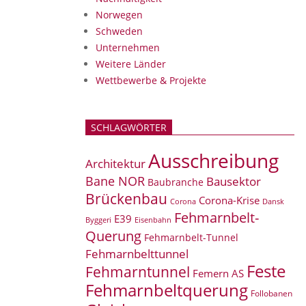
Norwegen
Schweden
Unternehmen
Weitere Länder
Wettbewerbe & Projekte
SCHLAGWÖRTER
Ausschreibung
Architektur
Bane NOR
Bausektor
Baubranche
Brückenbau
Corona-Krise
Corona
Dansk
Fehmarnbelt-
E39
Eisenbahn
Byggeri
Querung
Fehmarnbelt-Tunnel
Fehmarnbelttunnel
Feste
Fehmarntunnel
Femern AS
Fehmarnbeltquerung
Follobanen