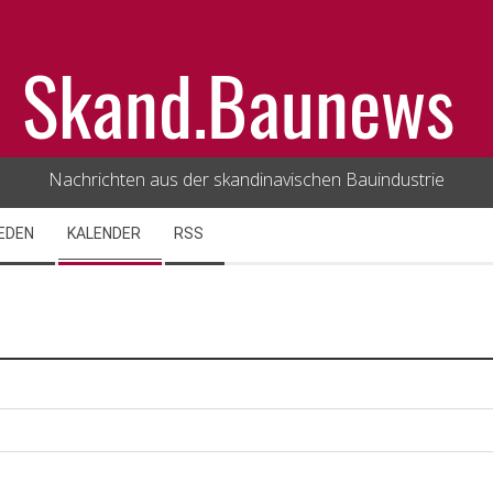
Skand.Baunews
Nachrichten aus der skandinavischen Bauindustrie
EDEN
KALENDER
RSS