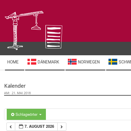
Skip
to
content
Secondary
HOME
DÄNEMARK
NORWEGEN
SCHW
Navigation
Menu
Kalender
AM:
21. MAI 2018
Schlagwörter
7. AUGUST 2026