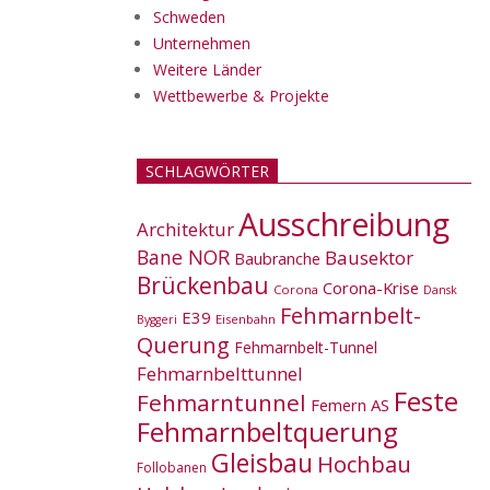
Schweden
Unternehmen
Weitere Länder
Wettbewerbe & Projekte
SCHLAGWÖRTER
Ausschreibung
Architektur
Bane NOR
Bausektor
Baubranche
Brückenbau
Corona-Krise
Corona
Dansk
Fehmarnbelt-
E39
Eisenbahn
Byggeri
Querung
Fehmarnbelt-Tunnel
Fehmarnbelttunnel
Feste
Fehmarntunnel
Femern AS
Fehmarnbeltquerung
Gleisbau
Hochbau
Follobanen