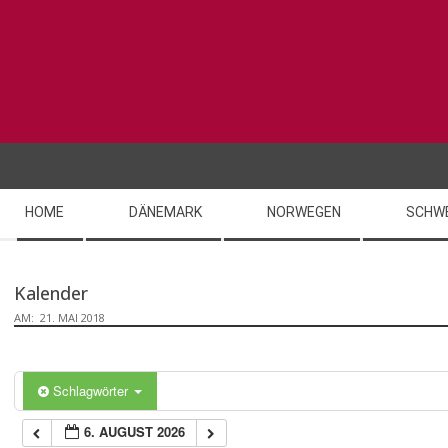
Skip
to
content
Secondary
HOME
DÄNEMARK
NORWEGEN
SCHW
Navigation
Menu
Kalender
AM:
21. MAI 2018
Schlagwörter
6. AUGUST 2026