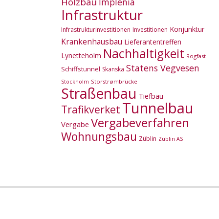
Holzbau
Implenia
Infrastruktur
Konjunktur
Infrastrukturinvestitionen
Investitionen
Krankenhausbau
Lieferantentreffen
Nachhaltigkeit
Lynetteholm
Rogfast
Statens Vegvesen
Schiffstunnel
Skanska
Storstrømbrücke
Stockholm
Straßenbau
Tiefbau
Tunnelbau
Trafikverket
Vergabeverfahren
Vergabe
Wohnungsbau
Züblin
Züblin AS