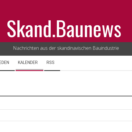
Skand.Baunews
Nachrichten aus der skandinavischen Bauindustrie
EDEN
KALENDER
RSS