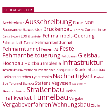
SCHLAGWÖRTER
Ausschreibung
Bane NOR
Architektur
Brückenbau
Bausektor
Corona-Krise
Baubranche
Corona
Fehmarnbelt-Querung
E39
Eisenbahn
Dansk Byggeri
Fehmarnbelttunnel
Fehmarnbelt-Tunnel
Feste
Fehmarntunnel
Femern AS
Fehmarnbeltquerung
Gleisbau
Follobanen
Infrastruktur
Hochbau
Holzbau
Implenia
Krankenhausbau
Konjunktur
Infrastrukturinvestitionen
Investitionen
Nachhaltigkeit
Lieferantentreffen
Lynetteholm
Rogfast
Statens Vegvesen
Schiffstunnel
Skanska
Stockholm
Straßenbau
Tiefbau
Storstrømbrücke
Tunnelbau
Trafikverket
Vergabe
Vergabeverfahren
Wohnungsbau
Züblin