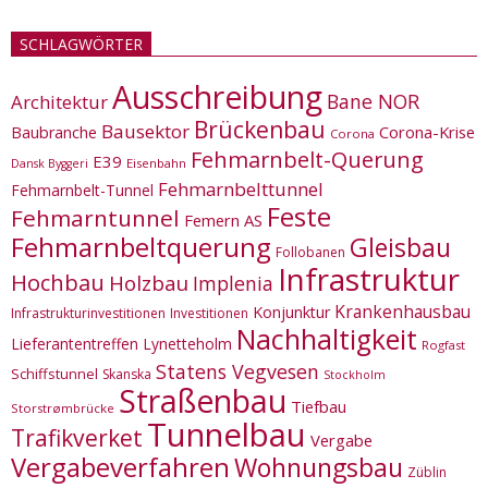
SCHLAGWÖRTER
Ausschreibung
Bane NOR
Architektur
Brückenbau
Bausektor
Corona-Krise
Baubranche
Corona
Fehmarnbelt-Querung
E39
Eisenbahn
Dansk Byggeri
Fehmarnbelttunnel
Fehmarnbelt-Tunnel
Feste
Fehmarntunnel
Femern AS
Fehmarnbeltquerung
Gleisbau
Follobanen
Infrastruktur
Hochbau
Holzbau
Implenia
Krankenhausbau
Konjunktur
Infrastrukturinvestitionen
Investitionen
Nachhaltigkeit
Lieferantentreffen
Lynetteholm
Rogfast
Statens Vegvesen
Schiffstunnel
Skanska
Stockholm
Straßenbau
Tiefbau
Storstrømbrücke
Tunnelbau
Trafikverket
Vergabe
Vergabeverfahren
Wohnungsbau
Züblin