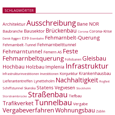
SCHLAGWÖRTER
Ausschreibung
Bane NOR
Architektur
Brückenbau
Bausektor
Corona-Krise
Baubranche
Corona
Fehmarnbelt-Querung
E39
Eisenbahn
Dansk Byggeri
Fehmarnbelttunnel
Fehmarnbelt-Tunnel
Feste
Fehmarntunnel
Femern AS
Fehmarnbeltquerung
Gleisbau
Follobanen
Infrastruktur
Hochbau
Holzbau
Implenia
Krankenhausbau
Konjunktur
Infrastrukturinvestitionen
Investitionen
Nachhaltigkeit
Lieferantentreffen
Lynetteholm
Rogfast
Statens Vegvesen
Schiffstunnel
Skanska
Stockholm
Straßenbau
Tiefbau
Storstrømbrücke
Tunnelbau
Trafikverket
Vergabe
Vergabeverfahren
Wohnungsbau
Züblin