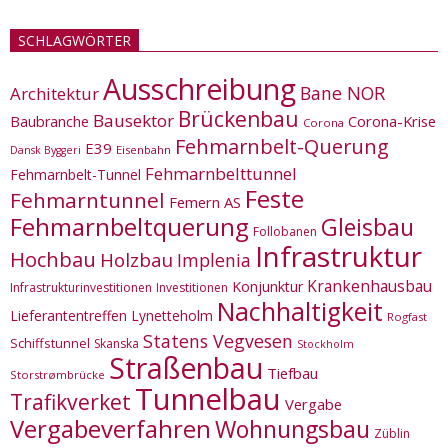
SCHLAGWÖRTER
Ausschreibung
Bane NOR
Architektur
Brückenbau
Bausektor
Corona-Krise
Baubranche
Corona
Fehmarnbelt-Querung
E39
Eisenbahn
Dansk Byggeri
Fehmarnbelttunnel
Fehmarnbelt-Tunnel
Feste
Fehmarntunnel
Femern AS
Fehmarnbeltquerung
Gleisbau
Follobanen
Infrastruktur
Hochbau
Holzbau
Implenia
Krankenhausbau
Konjunktur
Infrastrukturinvestitionen
Investitionen
Nachhaltigkeit
Lieferantentreffen
Lynetteholm
Rogfast
Statens Vegvesen
Schiffstunnel
Skanska
Stockholm
Straßenbau
Tiefbau
Storstrømbrücke
Tunnelbau
Trafikverket
Vergabe
Vergabeverfahren
Wohnungsbau
Züblin