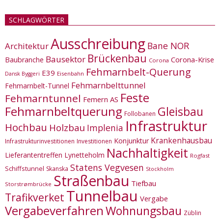
SCHLAGWÖRTER
Ausschreibung
Bane NOR
Architektur
Brückenbau
Bausektor
Corona-Krise
Baubranche
Corona
Fehmarnbelt-Querung
E39
Eisenbahn
Dansk Byggeri
Fehmarnbelttunnel
Fehmarnbelt-Tunnel
Feste
Fehmarntunnel
Femern AS
Fehmarnbeltquerung
Gleisbau
Follobanen
Infrastruktur
Hochbau
Holzbau
Implenia
Krankenhausbau
Konjunktur
Infrastrukturinvestitionen
Investitionen
Nachhaltigkeit
Lieferantentreffen
Lynetteholm
Rogfast
Statens Vegvesen
Schiffstunnel
Skanska
Stockholm
Straßenbau
Tiefbau
Storstrømbrücke
Tunnelbau
Trafikverket
Vergabe
Vergabeverfahren
Wohnungsbau
Züblin