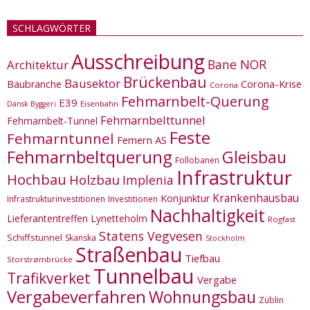
SCHLAGWÖRTER
Ausschreibung
Bane NOR
Architektur
Brückenbau
Bausektor
Corona-Krise
Baubranche
Corona
Fehmarnbelt-Querung
E39
Eisenbahn
Dansk Byggeri
Fehmarnbelttunnel
Fehmarnbelt-Tunnel
Feste
Fehmarntunnel
Femern AS
Fehmarnbeltquerung
Gleisbau
Follobanen
Infrastruktur
Hochbau
Holzbau
Implenia
Krankenhausbau
Konjunktur
Infrastrukturinvestitionen
Investitionen
Nachhaltigkeit
Lieferantentreffen
Lynetteholm
Rogfast
Statens Vegvesen
Schiffstunnel
Skanska
Stockholm
Straßenbau
Tiefbau
Storstrømbrücke
Tunnelbau
Trafikverket
Vergabe
Vergabeverfahren
Wohnungsbau
Züblin