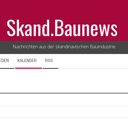
Skand.Baunews
Nachrichten aus der skandinavischen Bauindustrie
EDEN
KALENDER
RSS