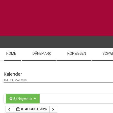
Skip
0:00
to
content
1:00
2:00
Secondary
3:00
HOME
DÄNEMARK
NORWEGEN
SCHW
Navigation
Menu
4:00
Kalender
AM:
21. MAI 2018
5:00
6:00
Schlagwörter
8. AUGUST 2026
7:00