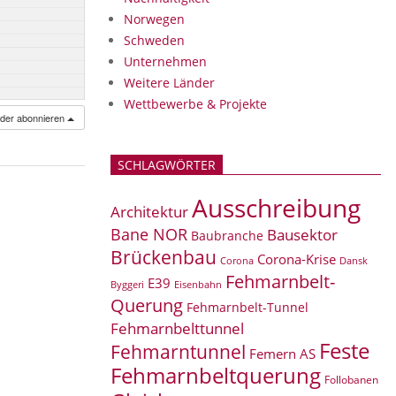
Norwegen
Schweden
Unternehmen
Weitere Länder
Wettbewerbe & Projekte
nder abonnieren
SCHLAGWÖRTER
Ausschreibung
Architektur
Bane NOR
Bausektor
Baubranche
Brückenbau
Corona-Krise
Corona
Dansk
Fehmarnbelt-
E39
Eisenbahn
Byggeri
Querung
Fehmarnbelt-Tunnel
Fehmarnbelttunnel
Feste
Fehmarntunnel
Femern AS
Fehmarnbeltquerung
Follobanen