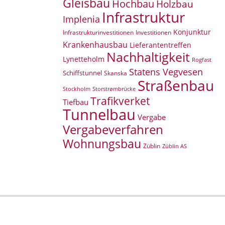
Gleisbau
Hochbau
Holzbau
Infrastruktur
Implenia
Konjunktur
Infrastrukturinvestitionen
Investitionen
Krankenhausbau
Lieferantentreffen
Nachhaltigkeit
Lynetteholm
Rogfast
Statens Vegvesen
Schiffstunnel
Skanska
Straßenbau
Storstrømbrücke
Stockholm
Trafikverket
Tiefbau
Tunnelbau
Vergabe
Vergabeverfahren
Wohnungsbau
Züblin
Züblin AS