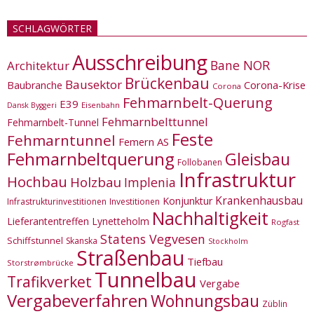
SCHLAGWÖRTER
Ausschreibung
Bane NOR
Architektur
Brückenbau
Bausektor
Corona-Krise
Baubranche
Corona
Fehmarnbelt-Querung
E39
Eisenbahn
Dansk Byggeri
Fehmarnbelttunnel
Fehmarnbelt-Tunnel
Feste
Fehmarntunnel
Femern AS
Fehmarnbeltquerung
Gleisbau
Follobanen
Infrastruktur
Hochbau
Holzbau
Implenia
Krankenhausbau
Konjunktur
Infrastrukturinvestitionen
Investitionen
Nachhaltigkeit
Lieferantentreffen
Lynetteholm
Rogfast
Statens Vegvesen
Schiffstunnel
Skanska
Stockholm
Straßenbau
Tiefbau
Storstrømbrücke
Tunnelbau
Trafikverket
Vergabe
Vergabeverfahren
Wohnungsbau
Züblin