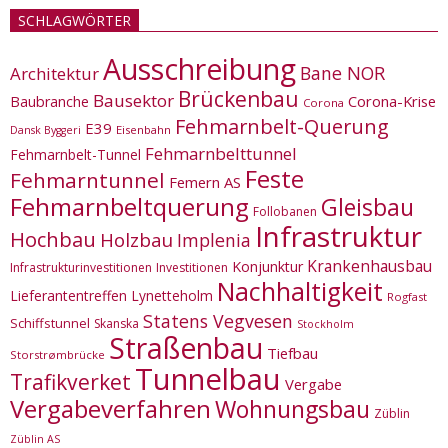
SCHLAGWÖRTER
Ausschreibung
Bane NOR
Architektur
Brückenbau
Bausektor
Corona-Krise
Baubranche
Corona
Fehmarnbelt-Querung
E39
Eisenbahn
Dansk Byggeri
Fehmarnbelttunnel
Fehmarnbelt-Tunnel
Feste
Fehmarntunnel
Femern AS
Fehmarnbeltquerung
Gleisbau
Follobanen
Infrastruktur
Hochbau
Holzbau
Implenia
Krankenhausbau
Konjunktur
Infrastrukturinvestitionen
Investitionen
Nachhaltigkeit
Lieferantentreffen
Lynetteholm
Rogfast
Statens Vegvesen
Schiffstunnel
Skanska
Stockholm
Straßenbau
Tiefbau
Storstrømbrücke
Tunnelbau
Trafikverket
Vergabe
Vergabeverfahren
Wohnungsbau
Züblin
Züblin AS