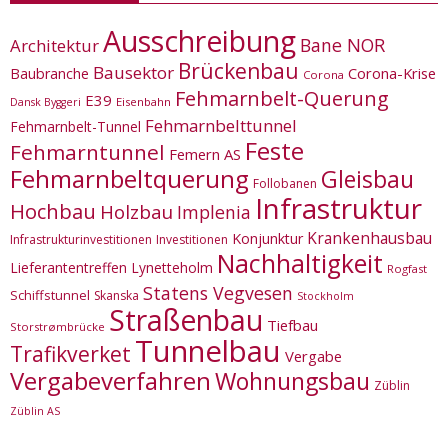
Ausschreibung
Bane NOR
Architektur
Brückenbau
Bausektor
Corona-Krise
Baubranche
Corona
Fehmarnbelt-Querung
E39
Eisenbahn
Dansk Byggeri
Fehmarnbelttunnel
Fehmarnbelt-Tunnel
Feste
Fehmarntunnel
Femern AS
Fehmarnbeltquerung
Gleisbau
Follobanen
Infrastruktur
Hochbau
Holzbau
Implenia
Krankenhausbau
Konjunktur
Infrastrukturinvestitionen
Investitionen
Nachhaltigkeit
Lieferantentreffen
Lynetteholm
Rogfast
Statens Vegvesen
Schiffstunnel
Skanska
Stockholm
Straßenbau
Tiefbau
Storstrømbrücke
Tunnelbau
Trafikverket
Vergabe
Vergabeverfahren
Wohnungsbau
Züblin
Züblin AS