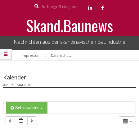
Search
Skip
to
Skand.Baunews
content
Nachrichten aus der skandinavischen Bauindustrie
Secondary
Impressum
Datenschutz
Navigation
Menu
Kalender
AM:
21. MAI 2018
Schlagwörter