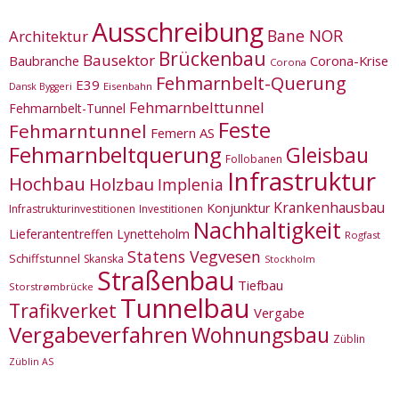
Ausschreibung
Bane NOR
Architektur
Brückenbau
Bausektor
Corona-Krise
Baubranche
Corona
Fehmarnbelt-Querung
E39
Eisenbahn
Dansk Byggeri
Fehmarnbelttunnel
Fehmarnbelt-Tunnel
Feste
Fehmarntunnel
Femern AS
Fehmarnbeltquerung
Gleisbau
Follobanen
Infrastruktur
Hochbau
Holzbau
Implenia
Krankenhausbau
Konjunktur
Infrastrukturinvestitionen
Investitionen
Nachhaltigkeit
Lieferantentreffen
Lynetteholm
Rogfast
Statens Vegvesen
Schiffstunnel
Skanska
Stockholm
Straßenbau
Tiefbau
Storstrømbrücke
Tunnelbau
Trafikverket
Vergabe
Vergabeverfahren
Wohnungsbau
Züblin
Züblin AS