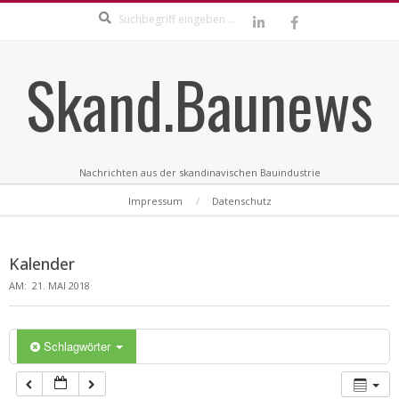
Search
Skip
to
content
Skand.Baunews
Nachrichten aus der skandinavischen Bauindustrie
Secondary
Impressum
Datenschutz
Navigation
Menu
Kalender
AM:
21. MAI 2018
Schlagwörter