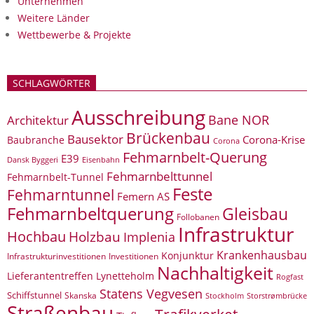
Unternehmen
Weitere Länder
Wettbewerbe & Projekte
SCHLAGWÖRTER
Ausschreibung
Bane NOR
Architektur
Brückenbau
Bausektor
Corona-Krise
Baubranche
Corona
Fehmarnbelt-Querung
E39
Eisenbahn
Dansk Byggeri
Fehmarnbelttunnel
Fehmarnbelt-Tunnel
Feste
Fehmarntunnel
Femern AS
Fehmarnbeltquerung
Gleisbau
Follobanen
Infrastruktur
Hochbau
Holzbau
Implenia
Krankenhausbau
Konjunktur
Infrastrukturinvestitionen
Investitionen
Nachhaltigkeit
Lieferantentreffen
Lynetteholm
Rogfast
Statens Vegvesen
Schiffstunnel
Skanska
Storstrømbrücke
Stockholm
Straßenbau