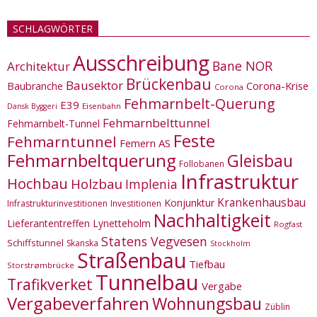
SCHLAGWÖRTER
Ausschreibung
Bane NOR
Architektur
Brückenbau
Bausektor
Corona-Krise
Baubranche
Corona
Fehmarnbelt-Querung
E39
Eisenbahn
Dansk Byggeri
Fehmarnbelttunnel
Fehmarnbelt-Tunnel
Feste
Fehmarntunnel
Femern AS
Fehmarnbeltquerung
Gleisbau
Follobanen
Infrastruktur
Hochbau
Holzbau
Implenia
Krankenhausbau
Konjunktur
Infrastrukturinvestitionen
Investitionen
Nachhaltigkeit
Lieferantentreffen
Lynetteholm
Rogfast
Statens Vegvesen
Schiffstunnel
Skanska
Stockholm
Straßenbau
Tiefbau
Storstrømbrücke
Tunnelbau
Trafikverket
Vergabe
Vergabeverfahren
Wohnungsbau
Züblin