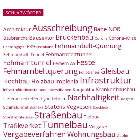
SCHLAGWÖRTER
Ausschreibung
Bane NOR
Architektur
Brückenbau
Bausektor
Corona-Krise
Baubranche
Corona
Fehmarnbelt-Querung
E39
Eisenbahn
Dansk Byggeri
Fehmarnbelttunnel
Fehmarnbelt-Tunnel
Feste
Fehmarntunnel
Femern AS
Fehmarnbeltquerung
Gleisbau
Follobanen
Infrastruktur
Hochbau
Holzbau
Implenia
Krankenhausbau
Konjunktur
Infrastrukturinvestitionen
Investitionen
Nachhaltigkeit
Lieferantentreffen
Lynetteholm
Rogfast
Statens Vegvesen
Schiffstunnel
Skanska
Stockholm
Straßenbau
Tiefbau
Storstrømbrücke
Tunnelbau
Trafikverket
Vergabe
Vergabeverfahren
Wohnungsbau
Züblin