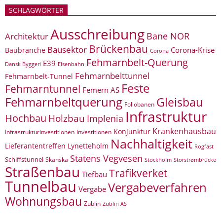
SCHLAGWÖRTER
Ausschreibung
Bane NOR
Architektur
Brückenbau
Bausektor
Corona-Krise
Baubranche
Corona
Fehmarnbelt-Querung
E39
Eisenbahn
Dansk Byggeri
Fehmarnbelttunnel
Fehmarnbelt-Tunnel
Feste
Fehmarntunnel
Femern AS
Fehmarnbeltquerung
Gleisbau
Follobanen
Infrastruktur
Hochbau
Holzbau
Implenia
Krankenhausbau
Konjunktur
Infrastrukturinvestitionen
Investitionen
Nachhaltigkeit
Lieferantentreffen
Lynetteholm
Rogfast
Statens Vegvesen
Schiffstunnel
Skanska
Storstrømbrücke
Stockholm
Straßenbau
Trafikverket
Tiefbau
Tunnelbau
Vergabeverfahren
Vergabe
Wohnungsbau
Züblin
Züblin AS