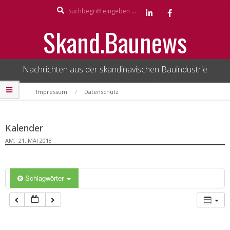
Search
Skip
to
Skand.Baunews
content
Nachrichten aus der skandinavischen Bauindustrie
Secondary
Impressum
Datenschutz
Navigation
Menu
Kalender
AM:
21. MAI 2018
Schlagwörter