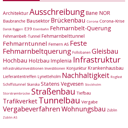
Ausschreibung
Bane NOR
Architektur
Brückenbau
Bausektor
Corona-Krise
Baubranche
Corona
Fehmarnbelt-Querung
E39
Eisenbahn
Dansk Byggeri
Fehmarnbelttunnel
Fehmarnbelt-Tunnel
Feste
Fehmarntunnel
Femern AS
Fehmarnbeltquerung
Gleisbau
Follobanen
Infrastruktur
Hochbau
Holzbau
Implenia
Krankenhausbau
Konjunktur
Infrastrukturinvestitionen
Investitionen
Nachhaltigkeit
Lieferantentreffen
Lynetteholm
Rogfast
Statens Vegvesen
Schiffstunnel
Skanska
Stockholm
Straßenbau
Tiefbau
Storstrømbrücke
Tunnelbau
Trafikverket
Vergabe
Vergabeverfahren
Wohnungsbau
Züblin
Züblin AS