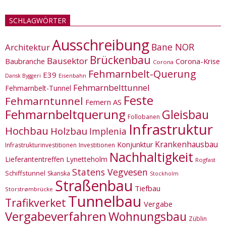
SCHLAGWÖRTER
Ausschreibung
Bane NOR
Architektur
Brückenbau
Bausektor
Corona-Krise
Baubranche
Corona
Fehmarnbelt-Querung
E39
Eisenbahn
Dansk Byggeri
Fehmarnbelttunnel
Fehmarnbelt-Tunnel
Feste
Fehmarntunnel
Femern AS
Fehmarnbeltquerung
Gleisbau
Follobanen
Infrastruktur
Hochbau
Holzbau
Implenia
Krankenhausbau
Konjunktur
Infrastrukturinvestitionen
Investitionen
Nachhaltigkeit
Lieferantentreffen
Lynetteholm
Rogfast
Statens Vegvesen
Schiffstunnel
Skanska
Stockholm
Straßenbau
Tiefbau
Storstrømbrücke
Tunnelbau
Trafikverket
Vergabe
Vergabeverfahren
Wohnungsbau
Züblin