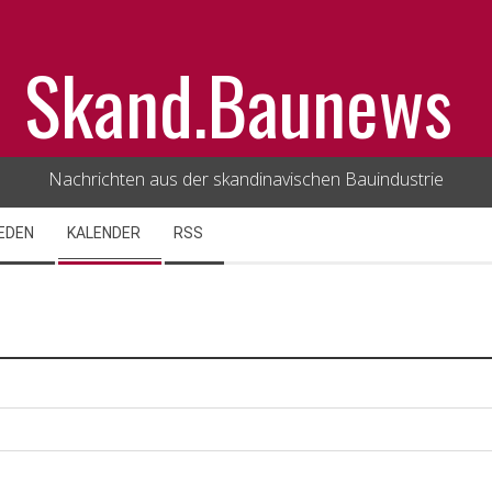
Skand.Baunews
Nachrichten aus der skandinavischen Bauindustrie
EDEN
KALENDER
RSS