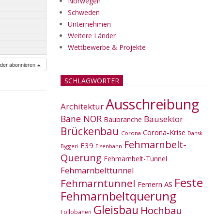
Norwegen
Schweden
Unternehmen
Weitere Länder
Wettbewerbe & Projekte
nder abonnieren
SCHLAGWÖRTER
Ausschreibung
Architektur
Bane NOR
Bausektor
Baubranche
Brückenbau
Corona-Krise
Corona
Dansk
Fehmarnbelt-
E39
Eisenbahn
Byggeri
Querung
Fehmarnbelt-Tunnel
Fehmarnbelttunnel
Feste
Fehmarntunnel
Femern AS
Fehmarnbeltquerung
Gleisbau
Hochbau
Follobanen