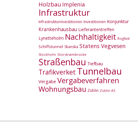
Holzbau
Implenia
Infrastruktur
Konjunktur
Infrastrukturinvestitionen
Investitionen
Krankenhausbau
Lieferantentreffen
Nachhaltigkeit
Lynetteholm
Rogfast
Statens Vegvesen
Schiffstunnel
Skanska
Storstrømbrücke
Stockholm
Straßenbau
Tiefbau
Tunnelbau
Trafikverket
Vergabeverfahren
Vergabe
Wohnungsbau
Züblin
Züblin AS