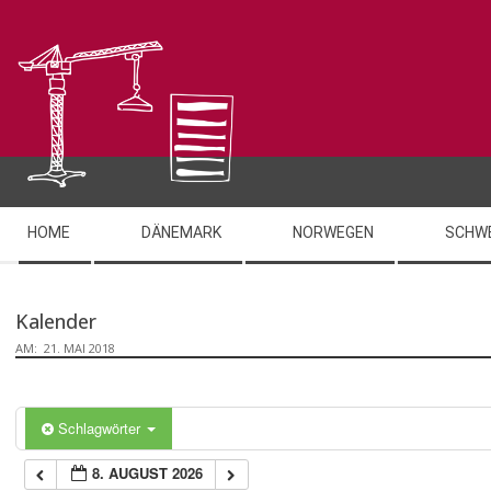
Skip
0:00
to
content
1:00
2:00
Secondary
3:00
HOME
DÄNEMARK
NORWEGEN
SCHW
Navigation
Menu
4:00
Kalender
AM:
21. MAI 2018
5:00
6:00
Schlagwörter
8. AUGUST 2026
7:00