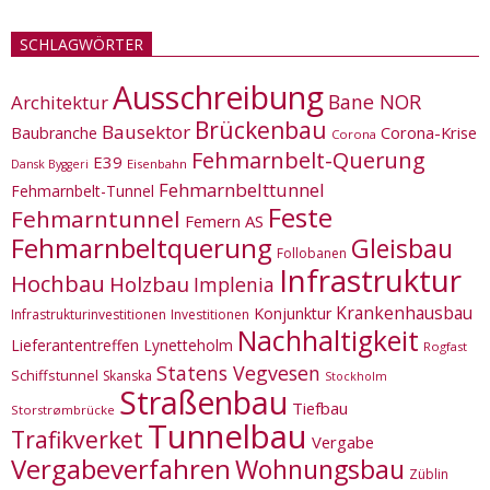
SCHLAGWÖRTER
Ausschreibung
Bane NOR
Architektur
Brückenbau
Bausektor
Corona-Krise
Baubranche
Corona
Fehmarnbelt-Querung
E39
Eisenbahn
Dansk Byggeri
Fehmarnbelttunnel
Fehmarnbelt-Tunnel
Feste
Fehmarntunnel
Femern AS
Fehmarnbeltquerung
Gleisbau
Follobanen
Infrastruktur
Hochbau
Holzbau
Implenia
Krankenhausbau
Konjunktur
Infrastrukturinvestitionen
Investitionen
Nachhaltigkeit
Lieferantentreffen
Lynetteholm
Rogfast
Statens Vegvesen
Schiffstunnel
Skanska
Stockholm
Straßenbau
Tiefbau
Storstrømbrücke
Tunnelbau
Trafikverket
Vergabe
Vergabeverfahren
Wohnungsbau
Züblin