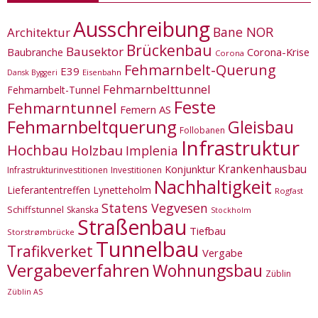
Ausschreibung
Bane NOR
Architektur
Brückenbau
Bausektor
Corona-Krise
Baubranche
Corona
Fehmarnbelt-Querung
E39
Eisenbahn
Dansk Byggeri
Fehmarnbelttunnel
Fehmarnbelt-Tunnel
Feste
Fehmarntunnel
Femern AS
Fehmarnbeltquerung
Gleisbau
Follobanen
Infrastruktur
Hochbau
Holzbau
Implenia
Krankenhausbau
Konjunktur
Infrastrukturinvestitionen
Investitionen
Nachhaltigkeit
Lieferantentreffen
Lynetteholm
Rogfast
Statens Vegvesen
Schiffstunnel
Skanska
Stockholm
Straßenbau
Tiefbau
Storstrømbrücke
Tunnelbau
Trafikverket
Vergabe
Vergabeverfahren
Wohnungsbau
Züblin
Züblin AS