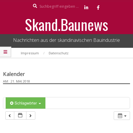
Search
Skip
to
Skand.Baunews
content
Nachrichten aus der skandinavischen Bauindustrie
Secondary
Impressum
Datenschutz
Navigation
Menu
Kalender
AM:
21. MAI 2018
Schlagwörter