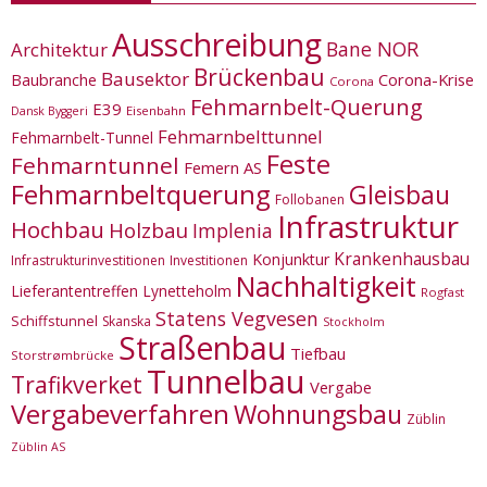
Ausschreibung
Bane NOR
Architektur
Brückenbau
Bausektor
Corona-Krise
Baubranche
Corona
Fehmarnbelt-Querung
E39
Eisenbahn
Dansk Byggeri
Fehmarnbelttunnel
Fehmarnbelt-Tunnel
Feste
Fehmarntunnel
Femern AS
Fehmarnbeltquerung
Gleisbau
Follobanen
Infrastruktur
Hochbau
Holzbau
Implenia
Krankenhausbau
Konjunktur
Infrastrukturinvestitionen
Investitionen
Nachhaltigkeit
Lieferantentreffen
Lynetteholm
Rogfast
Statens Vegvesen
Schiffstunnel
Skanska
Stockholm
Straßenbau
Tiefbau
Storstrømbrücke
Tunnelbau
Trafikverket
Vergabe
Vergabeverfahren
Wohnungsbau
Züblin
Züblin AS