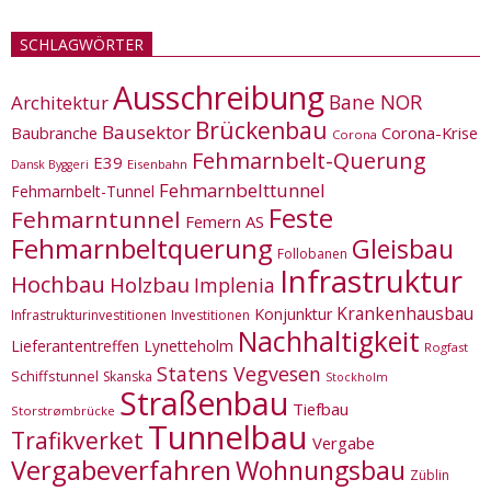
SCHLAGWÖRTER
Ausschreibung
Bane NOR
Architektur
Brückenbau
Bausektor
Corona-Krise
Baubranche
Corona
Fehmarnbelt-Querung
E39
Eisenbahn
Dansk Byggeri
Fehmarnbelttunnel
Fehmarnbelt-Tunnel
Feste
Fehmarntunnel
Femern AS
Fehmarnbeltquerung
Gleisbau
Follobanen
Infrastruktur
Hochbau
Holzbau
Implenia
Krankenhausbau
Konjunktur
Infrastrukturinvestitionen
Investitionen
Nachhaltigkeit
Lieferantentreffen
Lynetteholm
Rogfast
Statens Vegvesen
Schiffstunnel
Skanska
Stockholm
Straßenbau
Tiefbau
Storstrømbrücke
Tunnelbau
Trafikverket
Vergabe
Vergabeverfahren
Wohnungsbau
Züblin