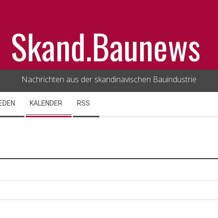
Skand.Baunews
Nachrichten aus der skandinavischen Bauindustrie
EDEN
KALENDER
RSS