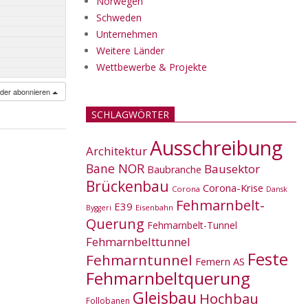
Norwegen
Schweden
Unternehmen
Weitere Länder
Wettbewerbe & Projekte
nder abonnieren
SCHLAGWÖRTER
Ausschreibung
Architektur
Bane NOR
Bausektor
Baubranche
Brückenbau
Corona-Krise
Corona
Dansk
Fehmarnbelt-
E39
Eisenbahn
Byggeri
Querung
Fehmarnbelt-Tunnel
Fehmarnbelttunnel
Feste
Fehmarntunnel
Femern AS
Fehmarnbeltquerung
Gleisbau
Hochbau
Follobanen