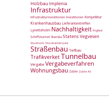
Holzbau
Implenia
Infrastruktur
Konjunktur
Infrastrukturinvestitionen
Investitionen
Krankenhausbau
Lieferantentreffen
Nachhaltigkeit
Lynetteholm
Rogfast
Statens Vegvesen
Schiffstunnel
Skanska
Storstrømbrücke
Stockholm
Straßenbau
Tiefbau
Tunnelbau
Trafikverket
Vergabeverfahren
Vergabe
Wohnungsbau
Züblin
Züblin AS