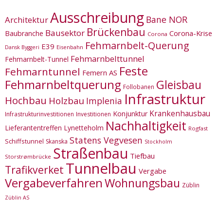
Ausschreibung
Bane NOR
Architektur
Brückenbau
Bausektor
Corona-Krise
Baubranche
Corona
Fehmarnbelt-Querung
E39
Eisenbahn
Dansk Byggeri
Fehmarnbelttunnel
Fehmarnbelt-Tunnel
Feste
Fehmarntunnel
Femern AS
Fehmarnbeltquerung
Gleisbau
Follobanen
Infrastruktur
Hochbau
Holzbau
Implenia
Krankenhausbau
Konjunktur
Infrastrukturinvestitionen
Investitionen
Nachhaltigkeit
Lieferantentreffen
Lynetteholm
Rogfast
Statens Vegvesen
Schiffstunnel
Skanska
Stockholm
Straßenbau
Tiefbau
Storstrømbrücke
Tunnelbau
Trafikverket
Vergabe
Vergabeverfahren
Wohnungsbau
Züblin
Züblin AS