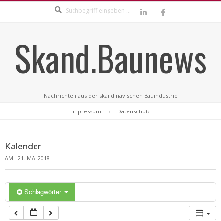
Search
Skip
to
content
Skand.Baunews
Nachrichten aus der skandinavischen Bauindustrie
Secondary
Impressum
Datenschutz
Navigation
Menu
Kalender
AM:
21. MAI 2018
Schlagwörter