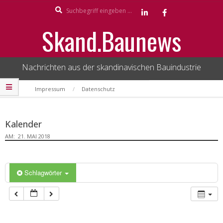
Search
Skip
to
Skand.Baunews
content
Nachrichten aus der skandinavischen Bauindustrie
Secondary
Impressum
Datenschutz
Navigation
Menu
Kalender
AM:
21. MAI 2018
Schlagwörter