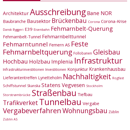
Ausschreibung
Bane NOR
Architektur
Brückenbau
Bausektor
Corona-Krise
Baubranche
Corona
Fehmarnbelt-Querung
E39
Eisenbahn
Dansk Byggeri
Fehmarnbelttunnel
Fehmarnbelt-Tunnel
Feste
Fehmarntunnel
Femern AS
Fehmarnbeltquerung
Gleisbau
Follobanen
Infrastruktur
Hochbau
Holzbau
Implenia
Krankenhausbau
Konjunktur
Infrastrukturinvestitionen
Investitionen
Nachhaltigkeit
Lieferantentreffen
Lynetteholm
Rogfast
Statens Vegvesen
Schiffstunnel
Skanska
Stockholm
Straßenbau
Tiefbau
Storstrømbrücke
Tunnelbau
Trafikverket
Vergabe
Vergabeverfahren
Wohnungsbau
Züblin
Züblin AS