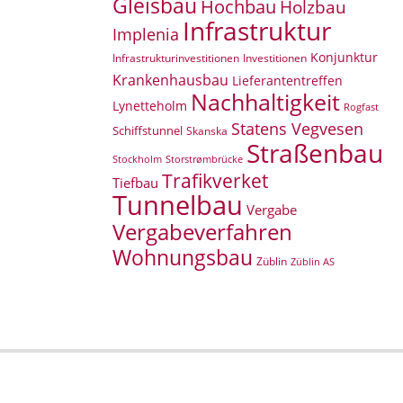
Gleisbau
Hochbau
Holzbau
Infrastruktur
Implenia
Konjunktur
Infrastrukturinvestitionen
Investitionen
Krankenhausbau
Lieferantentreffen
Nachhaltigkeit
Lynetteholm
Rogfast
Statens Vegvesen
Schiffstunnel
Skanska
Straßenbau
Storstrømbrücke
Stockholm
Trafikverket
Tiefbau
Tunnelbau
Vergabe
Vergabeverfahren
Wohnungsbau
Züblin
Züblin AS