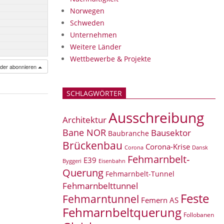
Norwegen
Schweden
Unternehmen
Weitere Länder
Wettbewerbe & Projekte
nder abonnieren
SCHLAGWÖRTER
Ausschreibung
Architektur
Bane NOR
Bausektor
Baubranche
Brückenbau
Corona-Krise
Corona
Dansk
Fehmarnbelt-
E39
Eisenbahn
Byggeri
Querung
Fehmarnbelt-Tunnel
Fehmarnbelttunnel
Feste
Fehmarntunnel
Femern AS
Fehmarnbeltquerung
Follobanen