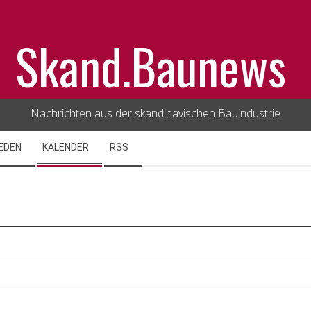
Skand.Baunews
Nachrichten aus der skandinavischen Bauindustrie
EDEN
KALENDER
RSS