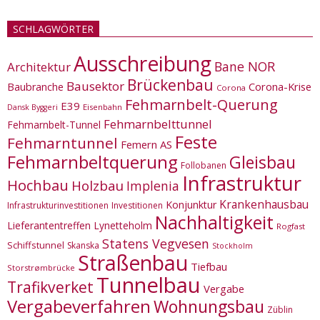
SCHLAGWÖRTER
Ausschreibung
Bane NOR
Architektur
Brückenbau
Bausektor
Corona-Krise
Baubranche
Corona
Fehmarnbelt-Querung
E39
Eisenbahn
Dansk Byggeri
Fehmarnbelttunnel
Fehmarnbelt-Tunnel
Feste
Fehmarntunnel
Femern AS
Fehmarnbeltquerung
Gleisbau
Follobanen
Infrastruktur
Hochbau
Holzbau
Implenia
Krankenhausbau
Konjunktur
Infrastrukturinvestitionen
Investitionen
Nachhaltigkeit
Lieferantentreffen
Lynetteholm
Rogfast
Statens Vegvesen
Schiffstunnel
Skanska
Stockholm
Straßenbau
Tiefbau
Storstrømbrücke
Tunnelbau
Trafikverket
Vergabe
Vergabeverfahren
Wohnungsbau
Züblin