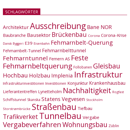
SCHLAGWÖRTER
Ausschreibung
Bane NOR
Architektur
Brückenbau
Bausektor
Corona-Krise
Baubranche
Corona
Fehmarnbelt-Querung
E39
Eisenbahn
Dansk Byggeri
Fehmarnbelttunnel
Fehmarnbelt-Tunnel
Feste
Fehmarntunnel
Femern AS
Fehmarnbeltquerung
Gleisbau
Follobanen
Infrastruktur
Hochbau
Holzbau
Implenia
Krankenhausbau
Konjunktur
Infrastrukturinvestitionen
Investitionen
Nachhaltigkeit
Lieferantentreffen
Lynetteholm
Rogfast
Statens Vegvesen
Schiffstunnel
Skanska
Stockholm
Straßenbau
Tiefbau
Storstrømbrücke
Tunnelbau
Trafikverket
Vergabe
Vergabeverfahren
Wohnungsbau
Züblin