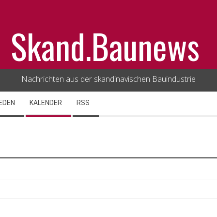
Skand.Baunews
Nachrichten aus der skandinavischen Bauindustrie
EDEN
KALENDER
RSS