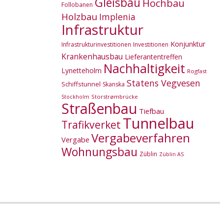
Gleisbau
Hochbau
Follobanen
Holzbau
Implenia
Infrastruktur
Konjunktur
Infrastrukturinvestitionen
Investitionen
Krankenhausbau
Lieferantentreffen
Nachhaltigkeit
Lynetteholm
Rogfast
Statens Vegvesen
Schiffstunnel
Skanska
Storstrømbrücke
Stockholm
Straßenbau
Tiefbau
Tunnelbau
Trafikverket
Vergabeverfahren
Vergabe
Wohnungsbau
Züblin
Züblin AS