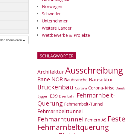
Norwegen
Schweden
Unternehmen
Weitere Länder
Wettbewerbe & Projekte
nder abonnieren
SCHLAGWÖRTER
Ausschreibung
Architektur
Bane NOR
Bausektor
Baubranche
Brückenbau
Corona-Krise
Corona
Dansk
Fehmarnbelt-
E39
Eisenbahn
Byggeri
Querung
Fehmarnbelt-Tunnel
Fehmarnbelttunnel
Feste
Fehmarntunnel
Femern AS
Fehmarnbeltquerung