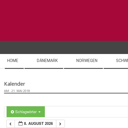
Skip
0:00
to
content
1:00
2:00
Secondary
3:00
HOME
DÄNEMARK
NORWEGEN
SCHW
Navigation
Menu
4:00
Kalender
AM:
21. MAI 2018
5:00
6:00
Schlagwörter
8. AUGUST 2026
7:00