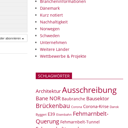
Brancheninformationen
Dänemark
Kurz notiert
Nachhaltigkeit
Norwegen
Schweden
nder abonnieren
Unternehmen
Weitere Länder
Wettbewerbe & Projekte
SCHLAGWÖRTER
Ausschreibung
Architektur
Bane NOR
Bausektor
Baubranche
Brückenbau
Corona-Krise
Corona
Dansk
Fehmarnbelt-
E39
Eisenbahn
Byggeri
Querung
Fehmarnbelt-Tunnel