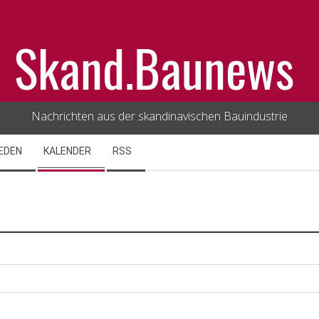
Skand.Baunews
Nachrichten aus der skandinavischen Bauindustrie
EDEN
KALENDER
RSS