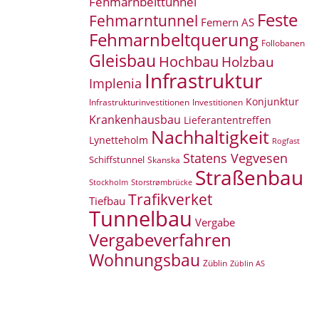
Fehmarnbelttunnel
Feste
Fehmarntunnel
Femern AS
Fehmarnbeltquerung
Follobanen
Gleisbau
Hochbau
Holzbau
Infrastruktur
Implenia
Konjunktur
Infrastrukturinvestitionen
Investitionen
Krankenhausbau
Lieferantentreffen
Nachhaltigkeit
Lynetteholm
Rogfast
Statens Vegvesen
Schiffstunnel
Skanska
Straßenbau
Storstrømbrücke
Stockholm
Trafikverket
Tiefbau
Tunnelbau
Vergabe
Vergabeverfahren
Wohnungsbau
Züblin
Züblin AS