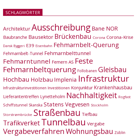
SCHLAGWÖRTER
Ausschreibung
Bane NOR
Architektur
Brückenbau
Bausektor
Corona-Krise
Baubranche
Corona
Fehmarnbelt-Querung
E39
Eisenbahn
Dansk Byggeri
Fehmarnbelttunnel
Fehmarnbelt-Tunnel
Feste
Fehmarntunnel
Femern AS
Fehmarnbeltquerung
Gleisbau
Follobanen
Infrastruktur
Hochbau
Holzbau
Implenia
Krankenhausbau
Konjunktur
Infrastrukturinvestitionen
Investitionen
Nachhaltigkeit
Lieferantentreffen
Lynetteholm
Rogfast
Statens Vegvesen
Schiffstunnel
Skanska
Stockholm
Straßenbau
Tiefbau
Storstrømbrücke
Tunnelbau
Trafikverket
Vergabe
Vergabeverfahren
Wohnungsbau
Züblin