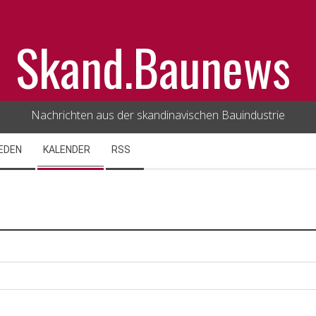
Skand.Baunews
Nachrichten aus der skandinavischen Bauindustrie
EDEN
KALENDER
RSS