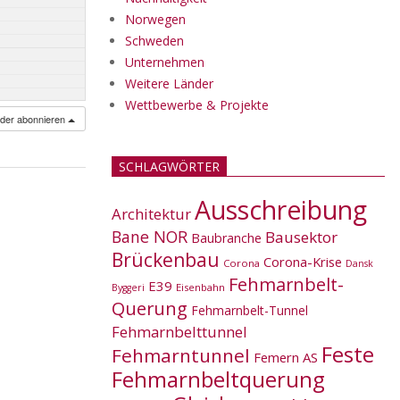
Norwegen
Schweden
Unternehmen
Weitere Länder
Wettbewerbe & Projekte
nder abonnieren
SCHLAGWÖRTER
Ausschreibung
Architektur
Bane NOR
Bausektor
Baubranche
Brückenbau
Corona-Krise
Corona
Dansk
Fehmarnbelt-
E39
Eisenbahn
Byggeri
Querung
Fehmarnbelt-Tunnel
Fehmarnbelttunnel
Feste
Fehmarntunnel
Femern AS
Fehmarnbeltquerung