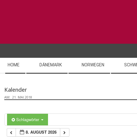
Skip
0:00
to
content
1:00
2:00
Secondary
3:00
HOME
DÄNEMARK
NORWEGEN
SCHW
Navigation
Menu
4:00
Kalender
AM:
21. MAI 2018
5:00
6:00
Schlagwörter
8. AUGUST 2026
7:00