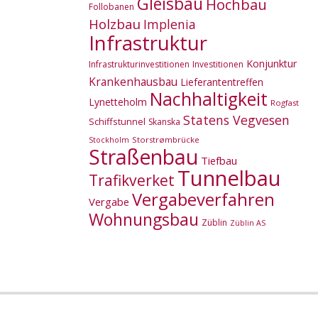
Gleisbau
Hochbau
Follobanen
Holzbau
Implenia
Infrastruktur
Konjunktur
Infrastrukturinvestitionen
Investitionen
Krankenhausbau
Lieferantentreffen
Nachhaltigkeit
Lynetteholm
Rogfast
Statens Vegvesen
Schiffstunnel
Skanska
Storstrømbrücke
Stockholm
Straßenbau
Tiefbau
Tunnelbau
Trafikverket
Vergabeverfahren
Vergabe
Wohnungsbau
Züblin
Züblin AS